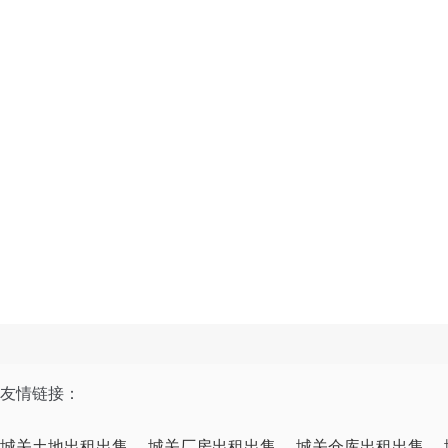
友情链接：
城关土地出租出售
城关厂房出租出售
城关仓库出租出售